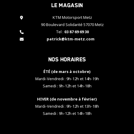
Le magasin
cookies,
certaines
fonctionnalités
KTM Motorsport Metz
disparaîtront
90 Boulevard Solidarité 57070 Metz
du site web.
Tel :
03 87 69 69 30
patrick@ktm-metz.com
Marketing
En partageant
Nos horaires
vos centres
d'intérêt et
votre
ÉTÉ (de mars à octobre)
comportement
Mardi-Vendredi : 9h-12h et 14h-19h
lorsque vous
Samedi : 9h-12h et 14h-18h
visitez notre
site, vous
HIVER (de novembre à février)
augmentez les
chances de
Mardi-Vendredi : 9h-12h et 13h-18h
voir apparaître
Samedi : 9h-12h et 14h-18h
des contenus
et des offres
personnalisés.