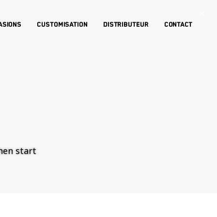
×
asions
Customisation
Distributeur
Contact
then start