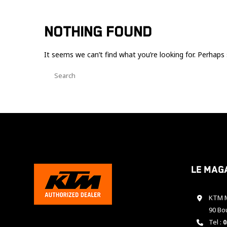
NOTHING FOUND
It seems we can’t find what you’re looking for. Perhaps 
Le mag
KTM M
90 Bo
Tel :
0