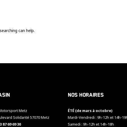
Ces cookies
sont nécessaire
pour le bon
fonctionnement
du site.
searching can help.
Statistiques
Utilisé pour
mesurer
l'audience
du site.
Expérience
Afin que notre
asin
Nos horaires
site web
fonctionne
aussi bien que
otorsport Metz
ÉTÉ (de mars à octobre)
possible
pendant votre
ulevard Solidarité 57070 Metz
Mardi-Vendredi : 9h-12h et 14h-19
visite. Si vous
3 87 69 69 30
Samedi : 9h-12h et 14h-18h
refusez ces