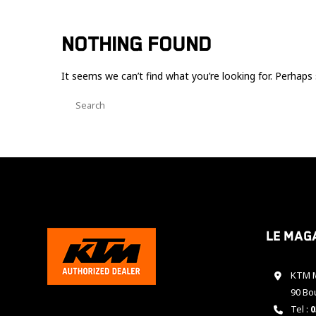
NOTHING FOUND
It seems we can’t find what you’re looking for. Perhaps 
Le mag
KTM M
90 Bo
Tel :
0