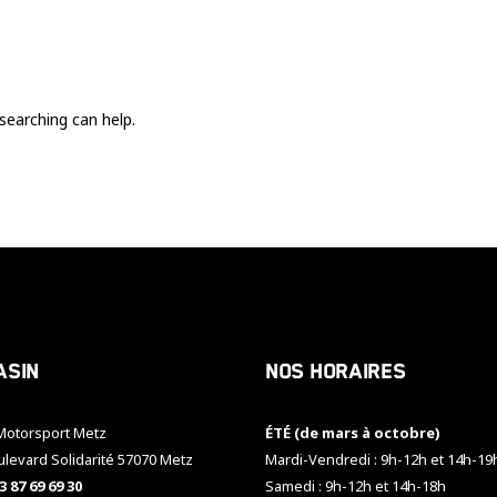
Ces cookies
sont nécessaire
pour le bon
fonctionnement
du site.
searching can help.
Statistiques
Utilisé pour
mesurer
l'audience
du site.
Expérience
Afin que notre
asin
Nos horaires
site web
fonctionne
aussi bien que
otorsport Metz
ÉTÉ (de mars à octobre)
possible
pendant votre
ulevard Solidarité 57070 Metz
Mardi-Vendredi : 9h-12h et 14h-19
visite. Si vous
3 87 69 69 30
Samedi : 9h-12h et 14h-18h
refusez ces