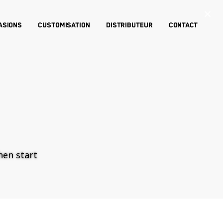
×
asions
Customisation
Distributeur
Contact
then start