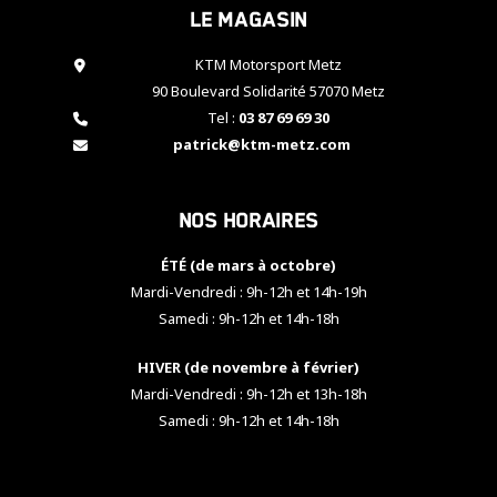
Le magasin
cookies,
certaines
fonctionnalités
KTM Motorsport Metz
disparaîtront
90 Boulevard Solidarité 57070 Metz
du site web.
Tel :
03 87 69 69 30
patrick@ktm-metz.com
Marketing
En partageant
Nos horaires
vos centres
d'intérêt et
votre
ÉTÉ (de mars à octobre)
comportement
Mardi-Vendredi : 9h-12h et 14h-19h
lorsque vous
Samedi : 9h-12h et 14h-18h
visitez notre
site, vous
HIVER (de novembre à février)
augmentez les
chances de
Mardi-Vendredi : 9h-12h et 13h-18h
voir apparaître
Samedi : 9h-12h et 14h-18h
des contenus
et des offres
personnalisés.