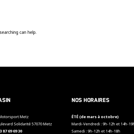
Ces cookies
sont nécessaire
pour le bon
fonctionnement
du site.
searching can help.
Statistiques
Utilisé pour
mesurer
l'audience
du site.
Expérience
Afin que notre
asin
Nos horaires
site web
fonctionne
aussi bien que
otorsport Metz
ÉTÉ (de mars à octobre)
possible
pendant votre
ulevard Solidarité 57070 Metz
Mardi-Vendredi : 9h-12h et 14h-19
visite. Si vous
3 87 69 69 30
Samedi : 9h-12h et 14h-18h
refusez ces