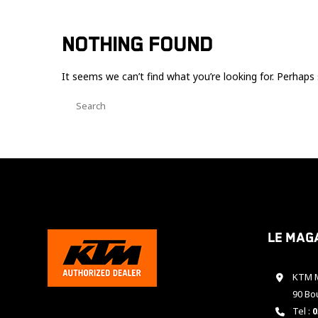
NOTHING FOUND
It seems we can’t find what you’re looking for. Perhaps 
Le mag
KTM M
90 Bo
Tel :
0