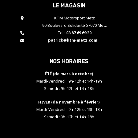
Le magasin
cookies,
certaines
fonctionnalités
KTM Motorsport Metz
disparaîtront
90 Boulevard Solidarité 57070 Metz
du site web.
Tel :
03 87 69 69 30
patrick@ktm-metz.com
Marketing
En partageant
Nos horaires
vos centres
d'intérêt et
votre
ÉTÉ (de mars à octobre)
comportement
Mardi-Vendredi : 9h-12h et 14h-19h
lorsque vous
Samedi : 9h-12h et 14h-18h
visitez notre
site, vous
HIVER (de novembre à février)
augmentez les
chances de
Mardi-Vendredi : 9h-12h et 13h-18h
voir apparaître
Samedi : 9h-12h et 14h-18h
des contenus
et des offres
personnalisés.