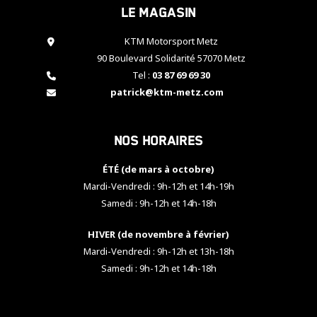
Le magasin
cookies,
certaines
fonctionnalités
KTM Motorsport Metz
disparaîtront
90 Boulevard Solidarité 57070 Metz
du site web.
Tel :
03 87 69 69 30
patrick@ktm-metz.com
Marketing
En partageant
Nos horaires
vos centres
d'intérêt et
votre
ÉTÉ (de mars à octobre)
comportement
Mardi-Vendredi : 9h-12h et 14h-19h
lorsque vous
Samedi : 9h-12h et 14h-18h
visitez notre
site, vous
HIVER (de novembre à février)
augmentez les
chances de
Mardi-Vendredi : 9h-12h et 13h-18h
voir apparaître
Samedi : 9h-12h et 14h-18h
des contenus
et des offres
personnalisés.