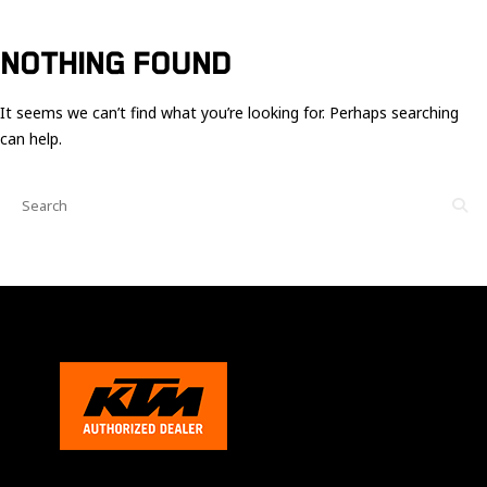
Ces cookies
sont nécessaire
pour le bon
NOTHING FOUND
fonctionnement
du site.
It seems we can’t find what you’re looking for. Perhaps searching
can help.
Statistiques
Utilisé pour
mesurer
l'audience
du site.
Expérience
Afin que notre
site web
fonctionne
aussi bien que
possible
pendant votre
visite. Si vous
refusez ces