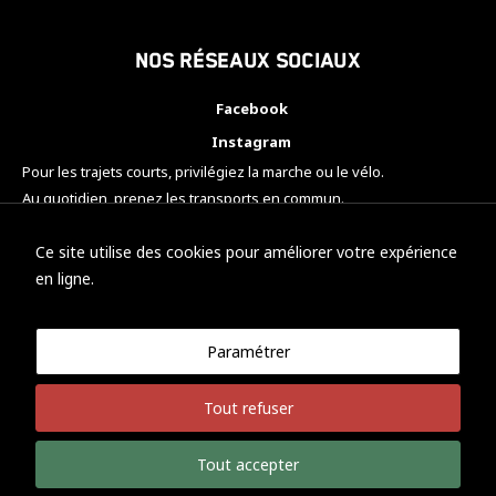
Nos réseaux sociaux
Facebook
Instagram
Pour les trajets courts, privilégiez la marche ou le vélo.
Au quotidien, prenez les transports en commun.
Pensez à covoiturer.
#SeDéplacerMoinsPolluer
Ce site utilise des cookies pour améliorer votre expérience
en ligne.
Paramétrer
© KTM Motorsport Metz
Tout refuser
Mentions légales
Politique de confidentialité
Tout accepter
Développement Nicolas Vaezi