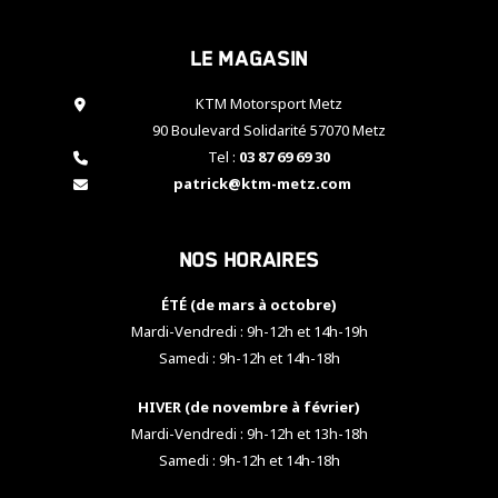
cookies,
certaines
Le magasin
fonctionnalités
disparaîtront
KTM Motorsport Metz
du site web.
90 Boulevard Solidarité 57070 Metz
Tel :
03 87 69 69 30
Marketing
patrick@ktm-metz.com
En partageant
vos centres
d'intérêt et
Nos horaires
votre
comportement
ÉTÉ (de mars à octobre)
lorsque vous
visitez notre
Mardi-Vendredi : 9h-12h et 14h-19h
site, vous
Samedi : 9h-12h et 14h-18h
augmentez les
chances de
HIVER (de novembre à février)
voir apparaître
Mardi-Vendredi : 9h-12h et 13h-18h
des contenus
et des offres
Samedi : 9h-12h et 14h-18h
personnalisés.