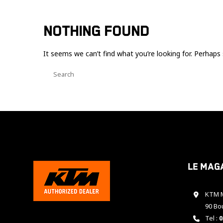
NOTHING FOUND
It seems we can’t find what you’re looking for. Perhaps 
Le mag
KTM M
90 Bo
Tel :
0