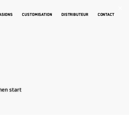
×
asions
Customisation
Distributeur
Contact
then start