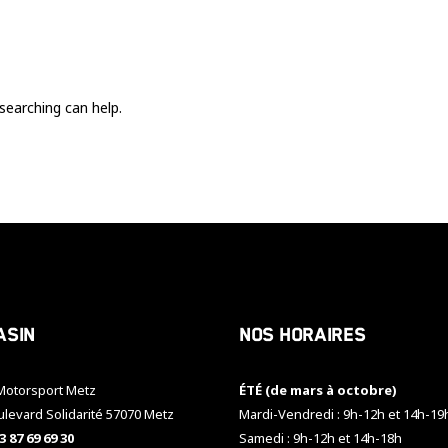
Ces cookies
sont nécessaire
pour le bon
fonctionnement
du site.
searching can help.
Statistiques
Utilisé pour
mesurer
l'audience
du site.
Expérience
Afin que notre
asin
Nos horaires
site web
fonctionne
aussi bien que
otorsport Metz
ÉTÉ (de mars à octobre)
possible
pendant votre
ulevard Solidarité 57070 Metz
Mardi-Vendredi : 9h-12h et 14h-19
visite. Si vous
3 87 69 69 30
Samedi : 9h-12h et 14h-18h
refusez ces