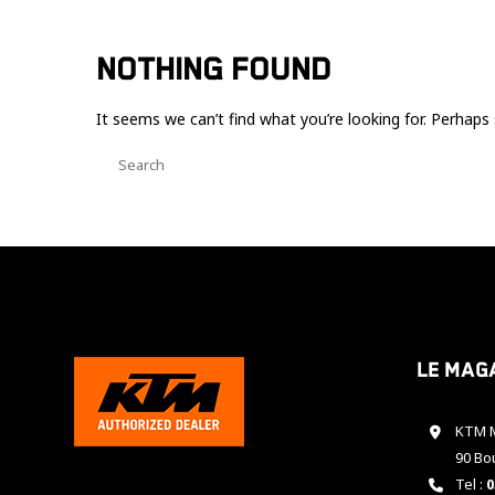
NOTHING FOUND
It seems we can’t find what you’re looking for. Perhaps 
Le mag
KTM M
90 Bo
Tel :
0