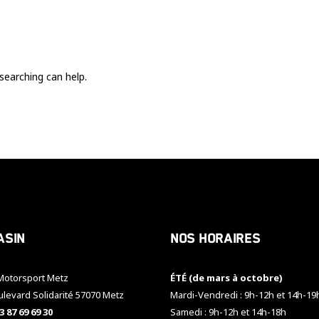
Ces cookies
sont nécessaire
pour le bon
fonctionnement
du site.
searching can help.
Statistiques
Utilisé pour
mesurer
l'audience
du site.
Expérience
Afin que notre
asin
Nos horaires
site web
fonctionne
aussi bien que
otorsport Metz
ÉTÉ (de mars à octobre)
possible
pendant votre
ulevard Solidarité 57070 Metz
Mardi-Vendredi : 9h-12h et 14h-19
visite. Si vous
3 87 69 69 30
Samedi : 9h-12h et 14h-18h
refusez ces