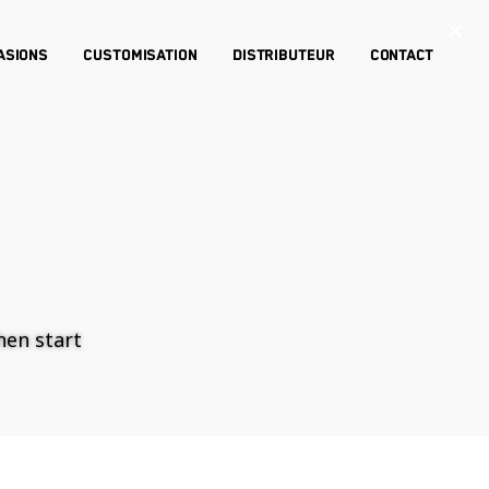
×
asions
Customisation
Distributeur
Contact
then start