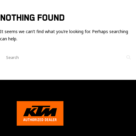
Ces cookies
sont nécessaire
pour le bon
NOTHING FOUND
fonctionnement
du site.
It seems we can’t find what you’re looking for. Perhaps searching
can help.
Statistiques
Utilisé pour
mesurer
l'audience
du site.
Expérience
Afin que notre
site web
fonctionne
aussi bien que
possible
pendant votre
visite. Si vous
refusez ces