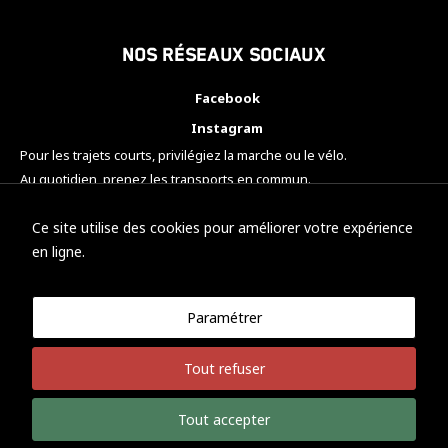
Nos réseaux sociaux
Facebook
Instagram
Pour les trajets courts, privilégiez la marche ou le vélo.
Au quotidien, prenez les transports en commun.
Pensez à covoiturer.
#SeDéplacerMoinsPolluer
Ce site utilise des cookies pour améliorer votre expérience
en ligne.
Paramétrer
© KTM Motorsport Metz
Tout refuser
Mentions légales
Politique de confidentialité
Tout accepter
Développement Nicolas Vaezi