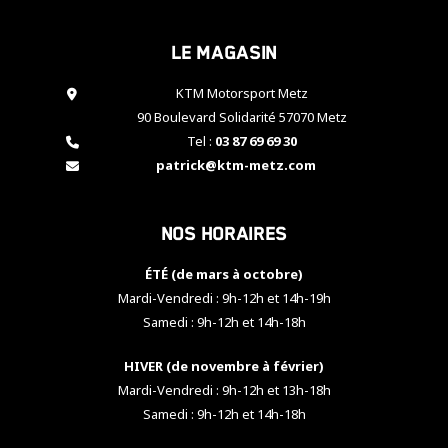
cookies,
certaines
Le magasin
fonctionnalités
disparaîtront
KTM Motorsport Metz
du site web.
90 Boulevard Solidarité 57070 Metz
Tel :
03 87 69 69 30
Marketing
patrick@ktm-metz.com
En partageant
vos centres
d'intérêt et
Nos horaires
votre
comportement
ÉTÉ (de mars à octobre)
lorsque vous
visitez notre
Mardi-Vendredi : 9h-12h et 14h-19h
site, vous
Samedi : 9h-12h et 14h-18h
augmentez les
chances de
HIVER (de novembre à février)
voir apparaître
Mardi-Vendredi : 9h-12h et 13h-18h
des contenus
et des offres
Samedi : 9h-12h et 14h-18h
personnalisés.