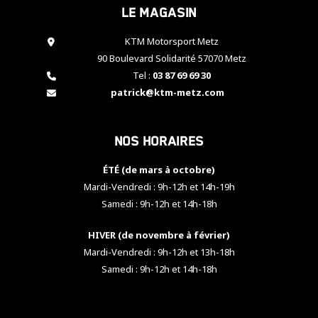
Le magasin
cookies,
certaines
fonctionnalités
KTM Motorsport Metz
disparaîtront
90 Boulevard Solidarité 57070 Metz
du site web.
Tel :
03 87 69 69 30
patrick@ktm-metz.com
Marketing
En partageant
Nos horaires
vos centres
d'intérêt et
votre
ÉTÉ (de mars à octobre)
comportement
Mardi-Vendredi : 9h-12h et 14h-19h
lorsque vous
Samedi : 9h-12h et 14h-18h
visitez notre
site, vous
HIVER (de novembre à février)
augmentez les
chances de
Mardi-Vendredi : 9h-12h et 13h-18h
voir apparaître
Samedi : 9h-12h et 14h-18h
des contenus
et des offres
personnalisés.