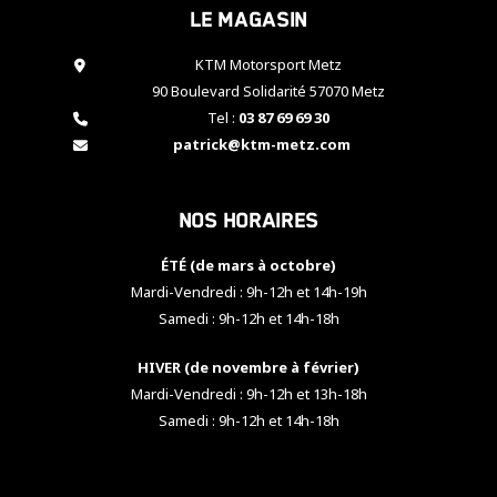
Le magasin
cookies,
certaines
fonctionnalités
KTM Motorsport Metz
disparaîtront
90 Boulevard Solidarité 57070 Metz
du site web.
Tel :
03 87 69 69 30
patrick@ktm-metz.com
Marketing
En partageant
Nos horaires
vos centres
d'intérêt et
votre
ÉTÉ (de mars à octobre)
comportement
Mardi-Vendredi : 9h-12h et 14h-19h
lorsque vous
Samedi : 9h-12h et 14h-18h
visitez notre
site, vous
HIVER (de novembre à février)
augmentez les
chances de
Mardi-Vendredi : 9h-12h et 13h-18h
voir apparaître
Samedi : 9h-12h et 14h-18h
des contenus
et des offres
personnalisés.