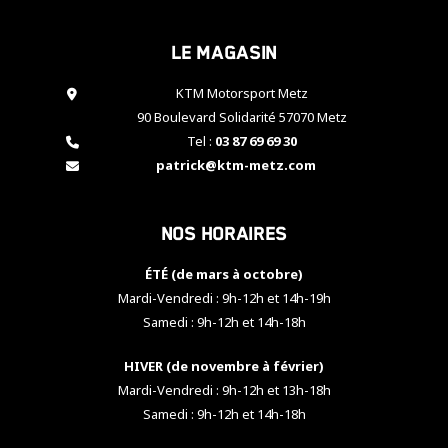
cookies,
certaines
Le magasin
fonctionnalités
disparaîtront
KTM Motorsport Metz
du site web.
90 Boulevard Solidarité 57070 Metz
Tel :
03 87 69 69 30
Marketing
patrick@ktm-metz.com
En partageant
vos centres
d'intérêt et
Nos horaires
votre
comportement
ÉTÉ (de mars à octobre)
lorsque vous
visitez notre
Mardi-Vendredi : 9h-12h et 14h-19h
site, vous
Samedi : 9h-12h et 14h-18h
augmentez les
chances de
HIVER (de novembre à février)
voir apparaître
Mardi-Vendredi : 9h-12h et 13h-18h
des contenus
et des offres
Samedi : 9h-12h et 14h-18h
personnalisés.