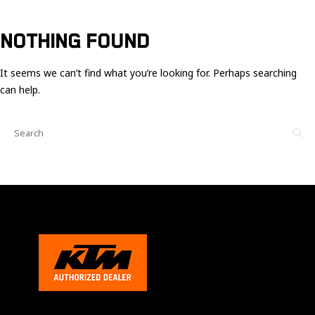
Ces cookies
sont nécessaire
pour le bon
NOTHING FOUND
fonctionnement
du site.
It seems we can’t find what you’re looking for. Perhaps searching
can help.
Statistiques
Utilisé pour
mesurer
l'audience
du site.
Expérience
Afin que notre
site web
fonctionne
aussi bien que
possible
pendant votre
visite. Si vous
refusez ces