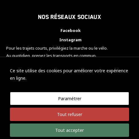
Nos réseaux sociaux
Facebook
Instagram
Pour les trajets courts, privilégiez la marche ou le vélo.
Au quotidien, prenez les transports en commun.
Pensez à covoiturer.
#SeDéplacerMoinsPolluer
Ce site utilise des cookies pour améliorer votre expérience
en ligne.
Paramétrer
© KTM Motorsport Metz
Tout refuser
Mentions légales
Politique de confidentialité
Tout accepter
Développement Nicolas Vaezi