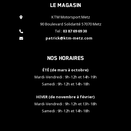
Le magasin
cookies,
certaines
fonctionnalités
KTM Motorsport Metz
disparaîtront
90 Boulevard Solidarité 57070 Metz
du site web.
Tel :
03 87 69 69 30
patrick@ktm-metz.com
Marketing
En partageant
Nos horaires
vos centres
d'intérêt et
votre
ÉTÉ (de mars à octobre)
comportement
Mardi-Vendredi : 9h-12h et 14h-19h
lorsque vous
Samedi : 9h-12h et 14h-18h
visitez notre
site, vous
HIVER (de novembre à février)
augmentez les
chances de
Mardi-Vendredi : 9h-12h et 13h-18h
voir apparaître
Samedi : 9h-12h et 14h-18h
des contenus
et des offres
personnalisés.