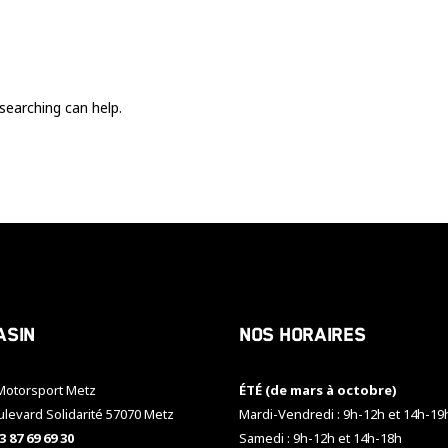
Ces cookies
sont nécessaire
pour le bon
fonctionnement
du site.
searching can help.
Statistiques
Utilisé pour
mesurer
l'audience
du site.
Expérience
Afin que notre
asin
Nos horaires
site web
fonctionne
aussi bien que
otorsport Metz
ÉTÉ (de mars à octobre)
possible
pendant votre
ulevard Solidarité 57070 Metz
Mardi-Vendredi : 9h-12h et 14h-19
visite. Si vous
3 87 69 69 30
Samedi : 9h-12h et 14h-18h
refusez ces