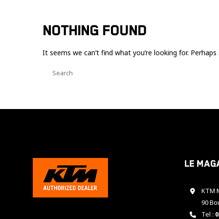
NOTHING FOUND
It seems we can’t find what you’re looking for. Perhaps 
Le mag
KTM M
90 Bo
Tel :
0