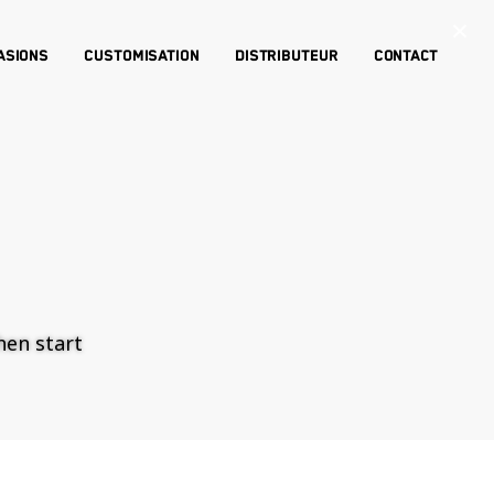
×
asions
Customisation
Distributeur
Contact
then start