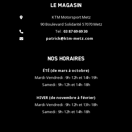
Le magasin
cookies,
certaines
fonctionnalités
KTM Motorsport Metz
disparaîtront
90 Boulevard Solidarité 57070 Metz
du site web.
Tel :
03 87 69 69 30
patrick@ktm-metz.com
Marketing
En partageant
Nos horaires
vos centres
d'intérêt et
votre
ÉTÉ (de mars à octobre)
comportement
Mardi-Vendredi : 9h-12h et 14h-19h
lorsque vous
Samedi : 9h-12h et 14h-18h
visitez notre
site, vous
HIVER (de novembre à février)
augmentez les
chances de
Mardi-Vendredi : 9h-12h et 13h-18h
voir apparaître
Samedi : 9h-12h et 14h-18h
des contenus
et des offres
personnalisés.