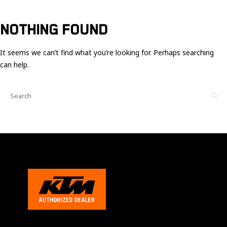
Ces cookies
sont nécessaire
pour le bon
NOTHING FOUND
fonctionnement
du site.
It seems we can’t find what you’re looking for. Perhaps searching
can help.
Statistiques
Utilisé pour
mesurer
l'audience
du site.
Expérience
Afin que notre
site web
fonctionne
aussi bien que
possible
pendant votre
visite. Si vous
refusez ces