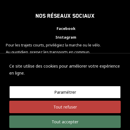
Nos réseaux sociaux
Facebook
Instagram
Pour les trajets courts, privilégiez la marche ou le vélo.
Au quotidien, prenez les transports en commun.
Pensez à covoiturer.
#SeDéplacerMoinsPolluer
Ce site utilise des cookies pour améliorer votre expérience
en ligne.
Paramétrer
© KTM Motorsport Metz
Tout refuser
Mentions légales
Politique de confidentialité
Tout accepter
Développement Nicolas Vaezi