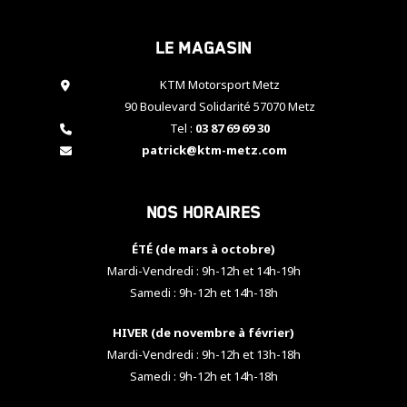
cookies,
certaines
Le magasin
fonctionnalités
disparaîtront
KTM Motorsport Metz
du site web.
90 Boulevard Solidarité 57070 Metz
Tel :
03 87 69 69 30
Marketing
patrick@ktm-metz.com
En partageant
vos centres
d'intérêt et
Nos horaires
votre
comportement
ÉTÉ (de mars à octobre)
lorsque vous
visitez notre
Mardi-Vendredi : 9h-12h et 14h-19h
site, vous
Samedi : 9h-12h et 14h-18h
augmentez les
chances de
HIVER (de novembre à février)
voir apparaître
Mardi-Vendredi : 9h-12h et 13h-18h
des contenus
et des offres
Samedi : 9h-12h et 14h-18h
personnalisés.