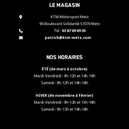
Le magasin
cookies,
certaines
fonctionnalités
KTM Motorsport Metz
disparaîtront
90 Boulevard Solidarité 57070 Metz
du site web.
Tel :
03 87 69 69 30
patrick@ktm-metz.com
Marketing
En partageant
Nos horaires
vos centres
d'intérêt et
votre
ÉTÉ (de mars à octobre)
comportement
Mardi-Vendredi : 9h-12h et 14h-19h
lorsque vous
Samedi : 9h-12h et 14h-18h
visitez notre
site, vous
HIVER (de novembre à février)
augmentez les
chances de
Mardi-Vendredi : 9h-12h et 13h-18h
voir apparaître
Samedi : 9h-12h et 14h-18h
des contenus
et des offres
personnalisés.