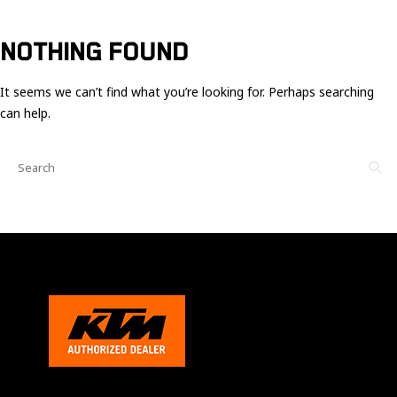
Ces cookies
sont nécessaire
pour le bon
NOTHING FOUND
fonctionnement
du site.
It seems we can’t find what you’re looking for. Perhaps searching
can help.
Statistiques
Utilisé pour
mesurer
l'audience
du site.
Expérience
Afin que notre
site web
fonctionne
aussi bien que
possible
pendant votre
visite. Si vous
refusez ces