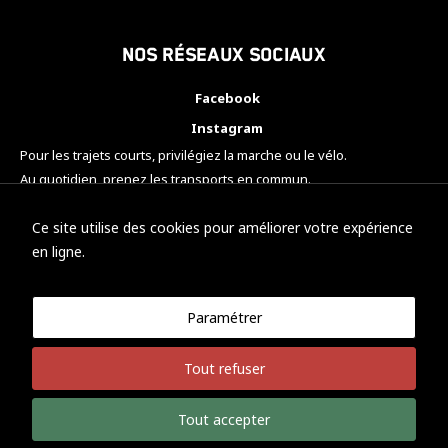
Nos réseaux sociaux
Facebook
Instagram
Pour les trajets courts, privilégiez la marche ou le vélo.
Au quotidien, prenez les transports en commun.
Pensez à covoiturer.
#SeDéplacerMoinsPolluer
Ce site utilise des cookies pour améliorer votre expérience
en ligne.
Paramétrer
© KTM Motorsport Metz
Tout refuser
Mentions légales
Politique de confidentialité
Tout accepter
Développement Nicolas Vaezi