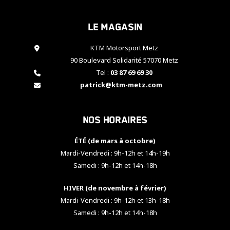
cookies,
certaines
Le magasin
fonctionnalités
disparaîtront
KTM Motorsport Metz
du site web.
90 Boulevard Solidarité 57070 Metz
Tel :
03 87 69 69 30
Marketing
patrick@ktm-metz.com
En partageant
vos centres
d'intérêt et
Nos horaires
votre
comportement
ÉTÉ (de mars à octobre)
lorsque vous
visitez notre
Mardi-Vendredi : 9h-12h et 14h-19h
site, vous
Samedi : 9h-12h et 14h-18h
augmentez les
chances de
HIVER (de novembre à février)
voir apparaître
Mardi-Vendredi : 9h-12h et 13h-18h
des contenus
et des offres
Samedi : 9h-12h et 14h-18h
personnalisés.