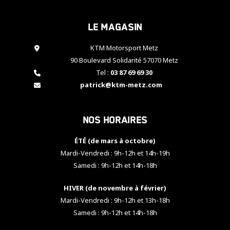
cookies,
certaines
Le magasin
fonctionnalités
disparaîtront
KTM Motorsport Metz
du site web.
90 Boulevard Solidarité 57070 Metz
Tel :
03 87 69 69 30
Marketing
patrick@ktm-metz.com
En partageant
vos centres
d'intérêt et
Nos horaires
votre
comportement
ÉTÉ (de mars à octobre)
lorsque vous
visitez notre
Mardi-Vendredi : 9h-12h et 14h-19h
site, vous
Samedi : 9h-12h et 14h-18h
augmentez les
chances de
HIVER (de novembre à février)
voir apparaître
Mardi-Vendredi : 9h-12h et 13h-18h
des contenus
et des offres
Samedi : 9h-12h et 14h-18h
personnalisés.