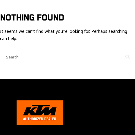
Ces cookies
sont nécessaire
pour le bon
NOTHING FOUND
fonctionnement
du site.
It seems we can’t find what you’re looking for. Perhaps searching
can help.
Statistiques
Utilisé pour
mesurer
l'audience
du site.
Expérience
Afin que notre
site web
fonctionne
aussi bien que
possible
pendant votre
visite. Si vous
refusez ces