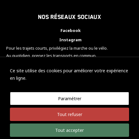
Nos réseaux sociaux
Facebook
Instagram
Pour les trajets courts, privilégiez la marche ou le vélo.
Au quotidien, prenez les transports en commun.
Pensez à covoiturer.
#SeDéplacerMoinsPolluer
Ce site utilise des cookies pour améliorer votre expérience
en ligne.
Paramétrer
© KTM Motorsport Metz
Tout refuser
Mentions légales
Politique de confidentialité
Tout accepter
Développement Nicolas Vaezi