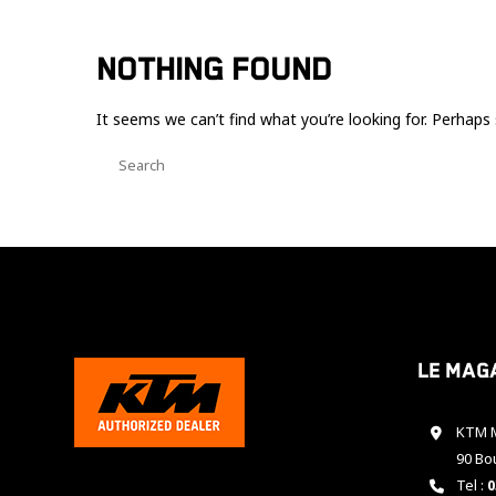
NOTHING FOUND
It seems we can’t find what you’re looking for. Perhaps 
Le mag
KTM M
90 Bo
Tel :
0