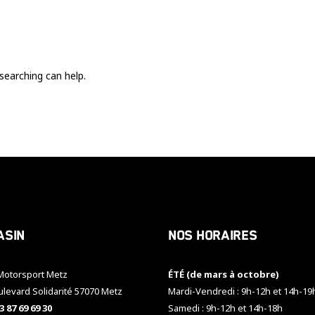
Ces cookies
sont nécessaire
pour le bon
fonctionnement
du site.
searching can help.
Statistiques
Utilisé pour
mesurer
l'audience
du site.
Expérience
Afin que notre
asin
Nos horaires
site web
fonctionne
aussi bien que
otorsport Metz
ÉTÉ (de mars à octobre)
possible
pendant votre
ulevard Solidarité 57070 Metz
Mardi-Vendredi : 9h-12h et 14h-19
visite. Si vous
3 87 69 69 30
Samedi : 9h-12h et 14h-18h
refusez ces