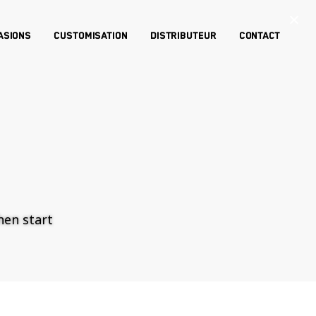
×
asions
Customisation
Distributeur
Contact
then start