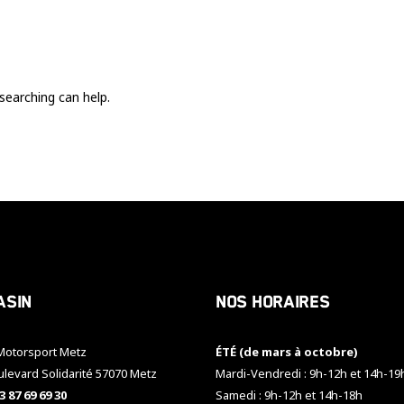
Ces cookies
sont nécessaire
pour le bon
fonctionnement
du site.
searching can help.
Statistiques
Utilisé pour
mesurer
l'audience
du site.
Expérience
Afin que notre
asin
Nos horaires
site web
fonctionne
aussi bien que
otorsport Metz
ÉTÉ (de mars à octobre)
possible
pendant votre
ulevard Solidarité 57070 Metz
Mardi-Vendredi : 9h-12h et 14h-19
visite. Si vous
3 87 69 69 30
Samedi : 9h-12h et 14h-18h
refusez ces