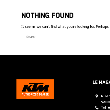
NOTHING FOUND
It seems we can’t find what you’re looking for. Perhaps 
Le mag
KTM M
90 Bo
Tel :
0