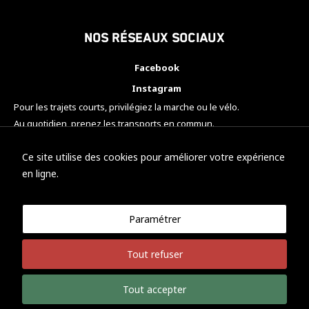
Nos réseaux sociaux
Facebook
Instagram
Pour les trajets courts, privilégiez la marche ou le vélo.
Au quotidien, prenez les transports en commun.
Pensez à covoiturer.
#SeDéplacerMoinsPolluer
Ce site utilise des cookies pour améliorer votre expérience
en ligne.
Paramétrer
© KTM Motorsport Metz
Tout refuser
Mentions légales
Politique de confidentialité
Tout accepter
Développement Nicolas Vaezi