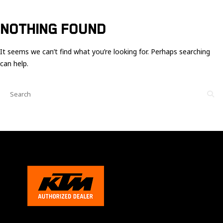
Ces cookies
sont nécessaire
pour le bon
NOTHING FOUND
fonctionnement
du site.
It seems we can’t find what you’re looking for. Perhaps searching
can help.
Statistiques
Utilisé pour
mesurer
l'audience
du site.
Expérience
Afin que notre
site web
fonctionne
aussi bien que
possible
pendant votre
visite. Si vous
refusez ces