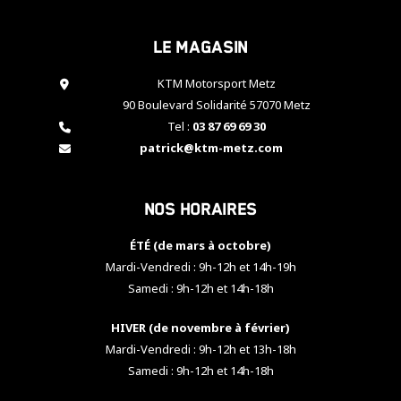
cookies,
certaines
Le magasin
fonctionnalités
disparaîtront
KTM Motorsport Metz
du site web.
90 Boulevard Solidarité 57070 Metz
Tel :
03 87 69 69 30
Marketing
patrick@ktm-metz.com
En partageant
vos centres
d'intérêt et
Nos horaires
votre
comportement
ÉTÉ (de mars à octobre)
lorsque vous
visitez notre
Mardi-Vendredi : 9h-12h et 14h-19h
site, vous
Samedi : 9h-12h et 14h-18h
augmentez les
chances de
HIVER (de novembre à février)
voir apparaître
Mardi-Vendredi : 9h-12h et 13h-18h
des contenus
et des offres
Samedi : 9h-12h et 14h-18h
personnalisés.