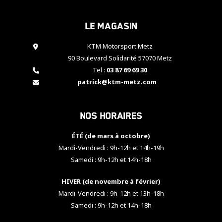
cookies,
certaines
Le magasin
fonctionnalités
disparaîtront
KTM Motorsport Metz
du site web.
90 Boulevard Solidarité 57070 Metz
Tel :
03 87 69 69 30
Marketing
patrick@ktm-metz.com
En partageant
vos centres
d'intérêt et
Nos horaires
votre
comportement
ÉTÉ (de mars à octobre)
lorsque vous
visitez notre
Mardi-Vendredi : 9h-12h et 14h-19h
site, vous
Samedi : 9h-12h et 14h-18h
augmentez les
chances de
HIVER (de novembre à février)
voir apparaître
Mardi-Vendredi : 9h-12h et 13h-18h
des contenus
et des offres
Samedi : 9h-12h et 14h-18h
personnalisés.