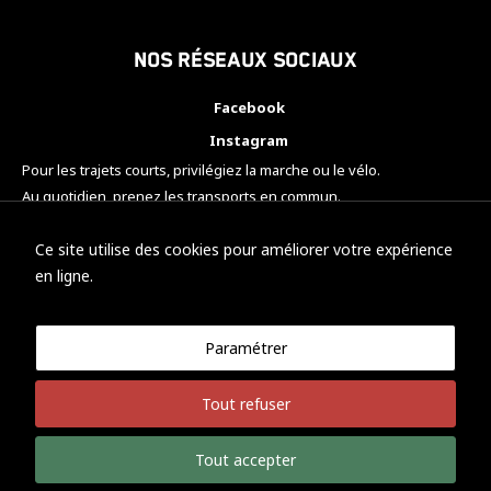
Nos réseaux sociaux
Facebook
Instagram
Pour les trajets courts, privilégiez la marche ou le vélo.
Au quotidien, prenez les transports en commun.
Pensez à covoiturer.
#SeDéplacerMoinsPolluer
Ce site utilise des cookies pour améliorer votre expérience
en ligne.
Paramétrer
© KTM Motorsport Metz
Tout refuser
Mentions légales
Politique de confidentialité
Tout accepter
Développement Nicolas Vaezi