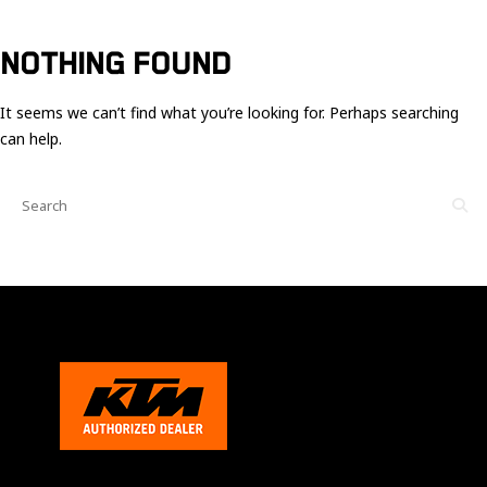
Ces cookies
sont nécessaire
pour le bon
NOTHING FOUND
fonctionnement
du site.
It seems we can’t find what you’re looking for. Perhaps searching
can help.
Statistiques
Utilisé pour
mesurer
l'audience
du site.
Expérience
Afin que notre
site web
fonctionne
aussi bien que
possible
pendant votre
visite. Si vous
refusez ces