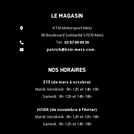
cookies,
certaines
Le magasin
fonctionnalités
disparaîtront
KTM Motorsport Metz
du site web.
90 Boulevard Solidarité 57070 Metz
Tel :
03 87 69 69 30
Marketing
patrick@ktm-metz.com
En partageant
vos centres
d'intérêt et
Nos horaires
votre
comportement
ÉTÉ (de mars à octobre)
lorsque vous
visitez notre
Mardi-Vendredi : 9h-12h et 14h-19h
site, vous
Samedi : 9h-12h et 14h-18h
augmentez les
chances de
HIVER (de novembre à février)
voir apparaître
Mardi-Vendredi : 9h-12h et 13h-18h
des contenus
et des offres
Samedi : 9h-12h et 14h-18h
personnalisés.