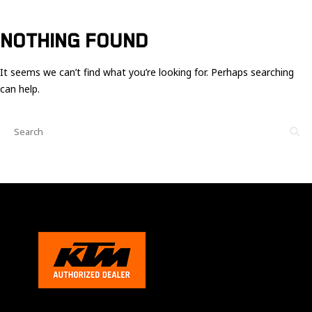
Ces cookies
sont nécessaire
pour le bon
NOTHING FOUND
fonctionnement
du site.
It seems we can’t find what you’re looking for. Perhaps searching
can help.
Statistiques
Utilisé pour
mesurer
l'audience
du site.
Expérience
Afin que notre
site web
fonctionne
aussi bien que
possible
pendant votre
visite. Si vous
refusez ces