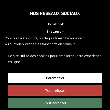
Nos réseaux sociaux
Facebook
Instagram
Pour les trajets courts, privilégiez la marche ou le vélo.
Au quotidien, prenez les transports en commun.
Pensez à covoiturer.
#SeDéplacerMoinsPolluer
Ce site utilise des cookies pour améliorer votre expérience
en ligne.
Paramétrer
© KTM Motorsport Metz
Tout refuser
Mentions légales
Politique de confidentialité
Tout accepter
Développement Nicolas Vaezi