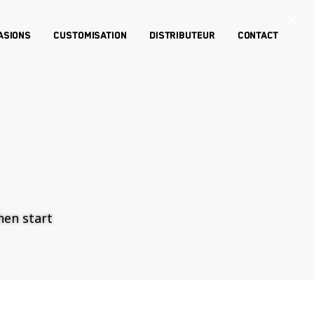
×
asions
Customisation
Distributeur
Contact
then start