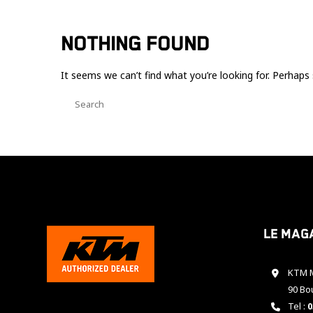
NOTHING FOUND
It seems we can’t find what you’re looking for. Perhaps 
Le mag
KTM M
90 Bo
Tel :
0