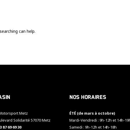
Ces cookies
sont nécessaire
pour le bon
fonctionnement
du site.
searching can help.
Statistiques
Utilisé pour
mesurer
l'audience
du site.
Expérience
Afin que notre
asin
Nos horaires
site web
fonctionne
aussi bien que
otorsport Metz
ÉTÉ (de mars à octobre)
possible
pendant votre
ulevard Solidarité 57070 Metz
Mardi-Vendredi : 9h-12h et 14h-19
visite. Si vous
3 87 69 69 30
Samedi : 9h-12h et 14h-18h
refusez ces