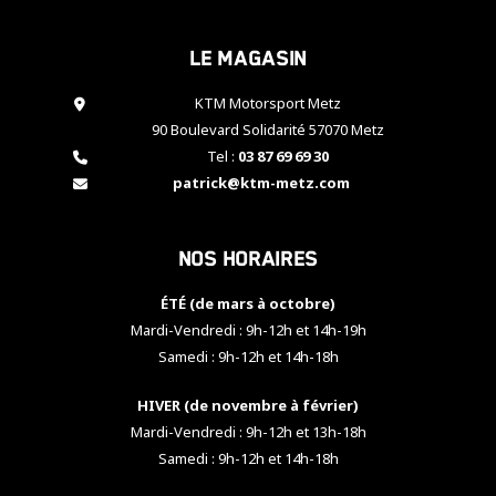
cookies,
certaines
Le magasin
fonctionnalités
disparaîtront
KTM Motorsport Metz
du site web.
90 Boulevard Solidarité 57070 Metz
Tel :
03 87 69 69 30
Marketing
patrick@ktm-metz.com
En partageant
vos centres
d'intérêt et
Nos horaires
votre
comportement
ÉTÉ (de mars à octobre)
lorsque vous
visitez notre
Mardi-Vendredi : 9h-12h et 14h-19h
site, vous
Samedi : 9h-12h et 14h-18h
augmentez les
chances de
HIVER (de novembre à février)
voir apparaître
Mardi-Vendredi : 9h-12h et 13h-18h
des contenus
et des offres
Samedi : 9h-12h et 14h-18h
personnalisés.