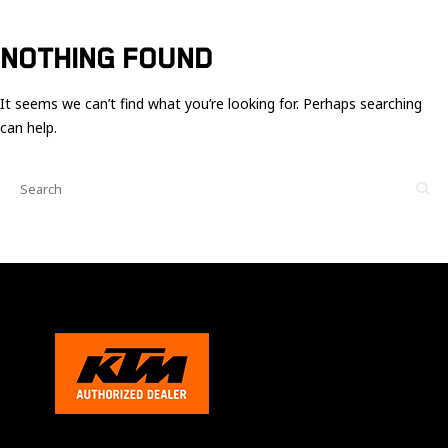
Ces cookies
sont nécessaire
pour le bon
NOTHING FOUND
fonctionnement
du site.
It seems we can’t find what you’re looking for. Perhaps searching
can help.
Statistiques
Utilisé pour
mesurer
l'audience
du site.
Expérience
Afin que notre
site web
fonctionne
aussi bien que
possible
pendant votre
visite. Si vous
refusez ces