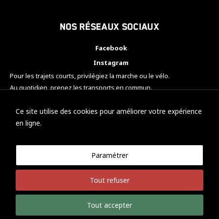
Nos réseaux sociaux
Facebook
Instagram
Pour les trajets courts, privilégiez la marche ou le vélo.
Au quotidien, prenez les transports en commun.
Pensez à covoiturer.
#SeDéplacerMoinsPolluer
Ce site utilise des cookies pour améliorer votre expérience
en ligne.
Paramétrer
© KTM Motorsport Metz
Tout refuser
Mentions légales
Politique de confidentialité
Tout accepter
Développement Nicolas Vaezi