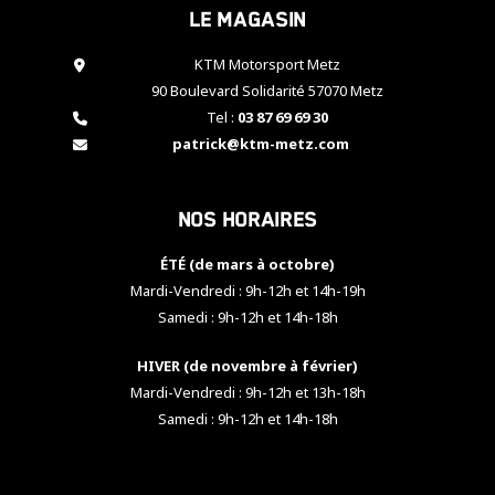
Le magasin
cookies,
certaines
fonctionnalités
KTM Motorsport Metz
disparaîtront
90 Boulevard Solidarité 57070 Metz
du site web.
Tel :
03 87 69 69 30
patrick@ktm-metz.com
Marketing
En partageant
Nos horaires
vos centres
d'intérêt et
votre
ÉTÉ (de mars à octobre)
comportement
Mardi-Vendredi : 9h-12h et 14h-19h
lorsque vous
Samedi : 9h-12h et 14h-18h
visitez notre
site, vous
HIVER (de novembre à février)
augmentez les
chances de
Mardi-Vendredi : 9h-12h et 13h-18h
voir apparaître
Samedi : 9h-12h et 14h-18h
des contenus
et des offres
personnalisés.