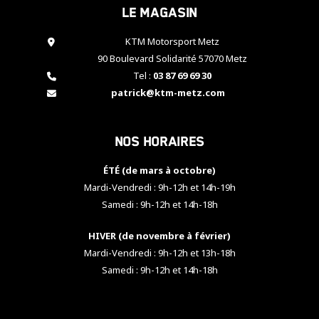
Le magasin
cookies,
certaines
fonctionnalités
KTM Motorsport Metz
disparaîtront
90 Boulevard Solidarité 57070 Metz
du site web.
Tel :
03 87 69 69 30
patrick@ktm-metz.com
Marketing
En partageant
Nos horaires
vos centres
d'intérêt et
votre
ÉTÉ (de mars à octobre)
comportement
Mardi-Vendredi : 9h-12h et 14h-19h
lorsque vous
Samedi : 9h-12h et 14h-18h
visitez notre
site, vous
HIVER (de novembre à février)
augmentez les
chances de
Mardi-Vendredi : 9h-12h et 13h-18h
voir apparaître
Samedi : 9h-12h et 14h-18h
des contenus
et des offres
personnalisés.