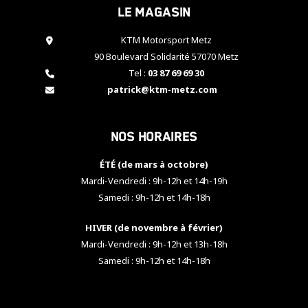
Le magasin
cookies,
certaines
fonctionnalités
KTM Motorsport Metz
disparaîtront
90 Boulevard Solidarité 57070 Metz
du site web.
Tel :
03 87 69 69 30
patrick@ktm-metz.com
Marketing
En partageant
Nos horaires
vos centres
d'intérêt et
votre
ÉTÉ (de mars à octobre)
comportement
Mardi-Vendredi : 9h-12h et 14h-19h
lorsque vous
Samedi : 9h-12h et 14h-18h
visitez notre
site, vous
HIVER (de novembre à février)
augmentez les
chances de
Mardi-Vendredi : 9h-12h et 13h-18h
voir apparaître
Samedi : 9h-12h et 14h-18h
des contenus
et des offres
personnalisés.