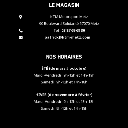
Le magasin
cookies,
certaines
fonctionnalités
KTM Motorsport Metz
disparaîtront
90 Boulevard Solidarité 57070 Metz
du site web.
Tel :
03 87 69 69 30
patrick@ktm-metz.com
Marketing
En partageant
Nos horaires
vos centres
d'intérêt et
votre
ÉTÉ (de mars à octobre)
comportement
Mardi-Vendredi : 9h-12h et 14h-19h
lorsque vous
Samedi : 9h-12h et 14h-18h
visitez notre
site, vous
HIVER (de novembre à février)
augmentez les
chances de
Mardi-Vendredi : 9h-12h et 13h-18h
voir apparaître
Samedi : 9h-12h et 14h-18h
des contenus
et des offres
personnalisés.