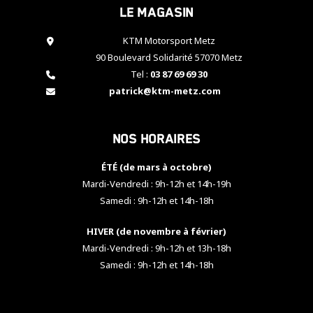
Le magasin
cookies,
certaines
fonctionnalités
KTM Motorsport Metz
disparaîtront
90 Boulevard Solidarité 57070 Metz
du site web.
Tel :
03 87 69 69 30
patrick@ktm-metz.com
Marketing
En partageant
Nos horaires
vos centres
d'intérêt et
votre
ÉTÉ (de mars à octobre)
comportement
Mardi-Vendredi : 9h-12h et 14h-19h
lorsque vous
Samedi : 9h-12h et 14h-18h
visitez notre
site, vous
HIVER (de novembre à février)
augmentez les
chances de
Mardi-Vendredi : 9h-12h et 13h-18h
voir apparaître
Samedi : 9h-12h et 14h-18h
des contenus
et des offres
personnalisés.