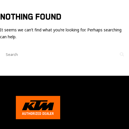
Ces cookies
sont nécessaire
pour le bon
NOTHING FOUND
fonctionnement
du site.
It seems we can’t find what you’re looking for. Perhaps searching
can help.
Statistiques
Utilisé pour
mesurer
l'audience
du site.
Expérience
Afin que notre
site web
fonctionne
aussi bien que
possible
pendant votre
visite. Si vous
refusez ces