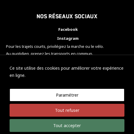
Nos réseaux sociaux
Facebook
Instagram
Pour les trajets courts, privilégiez la marche ou le vélo.
Au quotidien, prenez les transports en commun.
Pensez à covoiturer.
#SeDéplacerMoinsPolluer
Ce site utilise des cookies pour améliorer votre expérience
en ligne.
Paramétrer
© KTM Motorsport Metz
Tout refuser
Mentions légales
Politique de confidentialité
Tout accepter
Développement Nicolas Vaezi