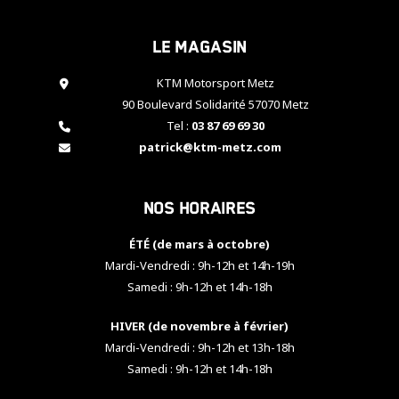
cookies,
certaines
Le magasin
fonctionnalités
disparaîtront
KTM Motorsport Metz
du site web.
90 Boulevard Solidarité 57070 Metz
Tel :
03 87 69 69 30
Marketing
patrick@ktm-metz.com
En partageant
vos centres
d'intérêt et
Nos horaires
votre
comportement
ÉTÉ (de mars à octobre)
lorsque vous
visitez notre
Mardi-Vendredi : 9h-12h et 14h-19h
site, vous
Samedi : 9h-12h et 14h-18h
augmentez les
chances de
HIVER (de novembre à février)
voir apparaître
Mardi-Vendredi : 9h-12h et 13h-18h
des contenus
et des offres
Samedi : 9h-12h et 14h-18h
personnalisés.