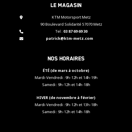
Le magasin
cookies,
certaines
fonctionnalités
KTM Motorsport Metz
disparaîtront
90 Boulevard Solidarité 57070 Metz
du site web.
Tel :
03 87 69 69 30
patrick@ktm-metz.com
Marketing
En partageant
Nos horaires
vos centres
d'intérêt et
votre
ÉTÉ (de mars à octobre)
comportement
Mardi-Vendredi : 9h-12h et 14h-19h
lorsque vous
Samedi : 9h-12h et 14h-18h
visitez notre
site, vous
HIVER (de novembre à février)
augmentez les
chances de
Mardi-Vendredi : 9h-12h et 13h-18h
voir apparaître
Samedi : 9h-12h et 14h-18h
des contenus
et des offres
personnalisés.