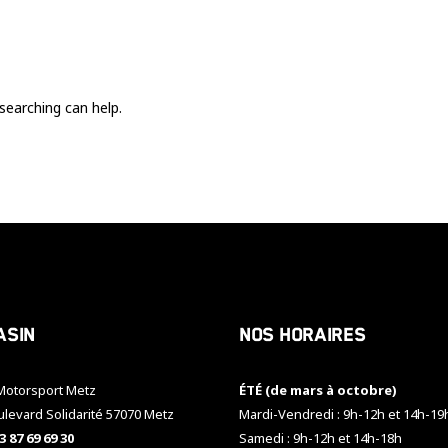
Ces cookies
sont nécessaire
pour le bon
fonctionnement
du site.
searching can help.
Statistiques
Utilisé pour
mesurer
l'audience
du site.
Expérience
Afin que notre
asin
Nos horaires
site web
fonctionne
aussi bien que
otorsport Metz
ÉTÉ (de mars à octobre)
possible
pendant votre
ulevard Solidarité 57070 Metz
Mardi-Vendredi : 9h-12h et 14h-19
visite. Si vous
3 87 69 69 30
Samedi : 9h-12h et 14h-18h
refusez ces