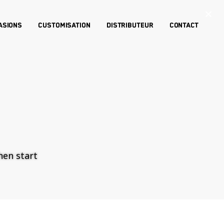
×
asions
Customisation
Distributeur
Contact
then start