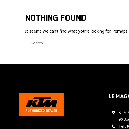
NOTHING FOUND
It seems we can’t find what you’re looking for. Perhaps 
Le mag
KTM M
90 Bo
Tel :
0