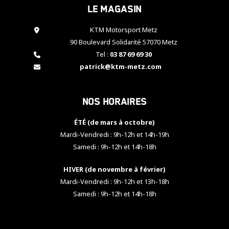
Le magasin
cookies,
certaines
fonctionnalités
KTM Motorsport Metz
disparaîtront
90 Boulevard Solidarité 57070 Metz
du site web.
Tel :
03 87 69 69 30
patrick@ktm-metz.com
Marketing
En partageant
Nos horaires
vos centres
d'intérêt et
votre
ÉTÉ (de mars à octobre)
comportement
Mardi-Vendredi : 9h-12h et 14h-19h
lorsque vous
Samedi : 9h-12h et 14h-18h
visitez notre
site, vous
HIVER (de novembre à février)
augmentez les
chances de
Mardi-Vendredi : 9h-12h et 13h-18h
voir apparaître
Samedi : 9h-12h et 14h-18h
des contenus
et des offres
personnalisés.