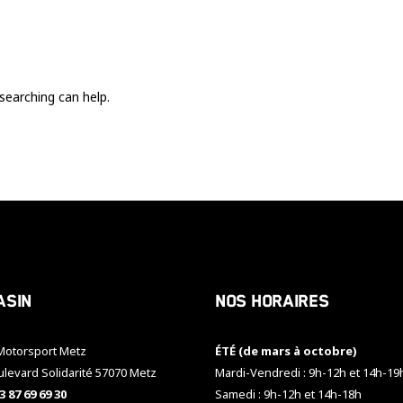
Ces cookies
sont nécessaire
pour le bon
fonctionnement
du site.
searching can help.
Statistiques
Utilisé pour
mesurer
l'audience
du site.
Expérience
Afin que notre
asin
Nos horaires
site web
fonctionne
aussi bien que
otorsport Metz
ÉTÉ (de mars à octobre)
possible
pendant votre
ulevard Solidarité 57070 Metz
Mardi-Vendredi : 9h-12h et 14h-19
visite. Si vous
3 87 69 69 30
Samedi : 9h-12h et 14h-18h
refusez ces