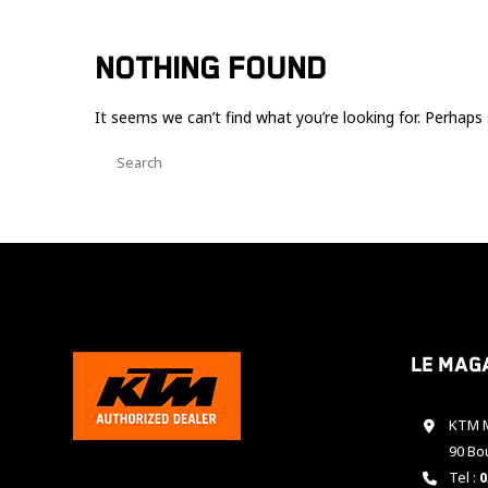
NOTHING FOUND
It seems we can’t find what you’re looking for. Perhaps 
Le mag
KTM M
90 Bo
Tel :
0