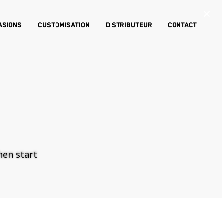
×
asions
Customisation
Distributeur
Contact
then start