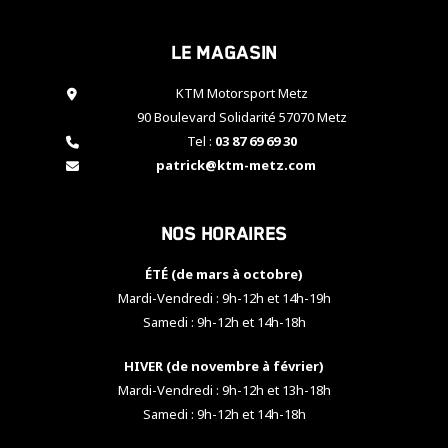
cookies,
certaines
Le magasin
fonctionnalités
disparaîtront
KTM Motorsport Metz
du site web.
90 Boulevard Solidarité 57070 Metz
Tel :
03 87 69 69 30
Marketing
patrick@ktm-metz.com
En partageant
vos centres
d'intérêt et
Nos horaires
votre
comportement
ÉTÉ (de mars à octobre)
lorsque vous
visitez notre
Mardi-Vendredi : 9h-12h et 14h-19h
site, vous
Samedi : 9h-12h et 14h-18h
augmentez les
chances de
HIVER (de novembre à février)
voir apparaître
Mardi-Vendredi : 9h-12h et 13h-18h
des contenus
et des offres
Samedi : 9h-12h et 14h-18h
personnalisés.