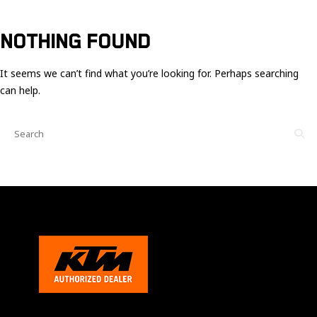
Ces cookies
sont nécessaire
pour le bon
NOTHING FOUND
fonctionnement
du site.
It seems we can’t find what you’re looking for. Perhaps searching
can help.
Statistiques
Utilisé pour
mesurer
l'audience
du site.
Expérience
Afin que notre
site web
fonctionne
aussi bien que
possible
pendant votre
visite. Si vous
refusez ces