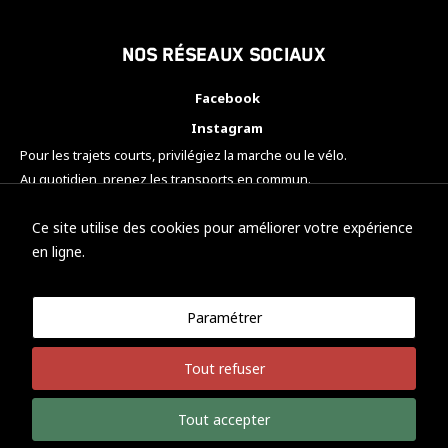
Nos réseaux sociaux
Facebook
Instagram
Pour les trajets courts, privilégiez la marche ou le vélo.
Au quotidien, prenez les transports en commun.
Pensez à covoiturer.
#SeDéplacerMoinsPolluer
Ce site utilise des cookies pour améliorer votre expérience
en ligne.
Paramétrer
© KTM Motorsport Metz
Tout refuser
Mentions légales
Politique de confidentialité
Tout accepter
Développement Nicolas Vaezi