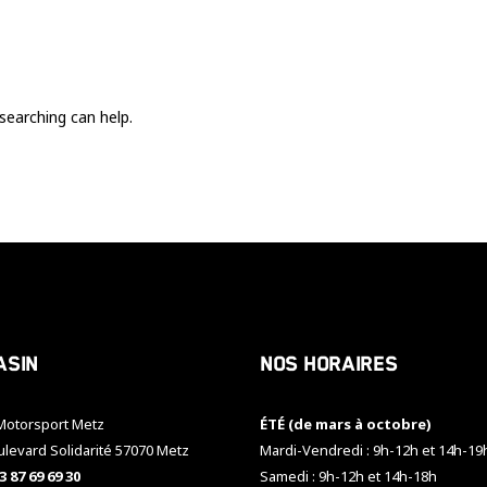
Ces cookies
sont nécessaire
pour le bon
fonctionnement
du site.
searching can help.
Statistiques
Utilisé pour
mesurer
l'audience
du site.
Expérience
Afin que notre
asin
Nos horaires
site web
fonctionne
aussi bien que
otorsport Metz
ÉTÉ (de mars à octobre)
possible
pendant votre
ulevard Solidarité 57070 Metz
Mardi-Vendredi : 9h-12h et 14h-19
visite. Si vous
3 87 69 69 30
Samedi : 9h-12h et 14h-18h
refusez ces