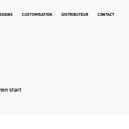
×
asions
Customisation
Distributeur
Contact
then start