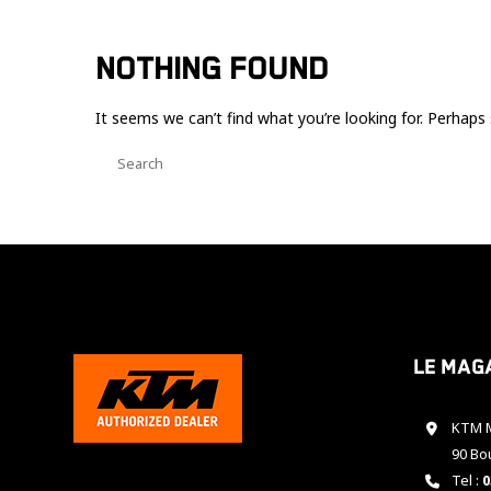
NOTHING FOUND
It seems we can’t find what you’re looking for. Perhaps 
Le mag
KTM M
90 Bo
Tel :
0