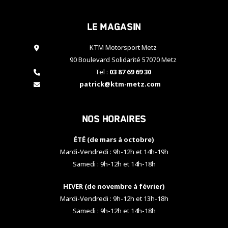
cookies,
certaines
Le magasin
fonctionnalités
disparaîtront
KTM Motorsport Metz
du site web.
90 Boulevard Solidarité 57070 Metz
Tel :
03 87 69 69 30
Marketing
patrick@ktm-metz.com
En partageant
vos centres
d'intérêt et
Nos horaires
votre
comportement
ÉTÉ (de mars à octobre)
lorsque vous
visitez notre
Mardi-Vendredi : 9h-12h et 14h-19h
site, vous
Samedi : 9h-12h et 14h-18h
augmentez les
chances de
HIVER (de novembre à février)
voir apparaître
Mardi-Vendredi : 9h-12h et 13h-18h
des contenus
et des offres
Samedi : 9h-12h et 14h-18h
personnalisés.