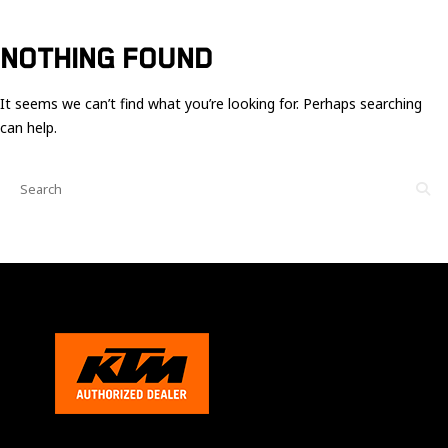
Ces cookies
sont nécessaire
pour le bon
NOTHING FOUND
fonctionnement
du site.
It seems we can’t find what you’re looking for. Perhaps searching
can help.
Statistiques
Utilisé pour
mesurer
l'audience
du site.
Expérience
Afin que notre
site web
fonctionne
aussi bien que
possible
pendant votre
visite. Si vous
refusez ces