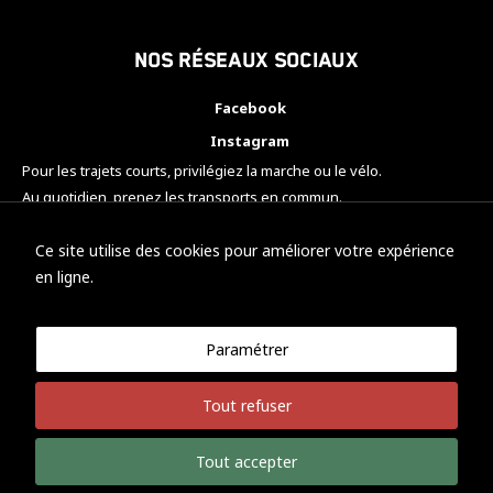
Nos réseaux sociaux
Facebook
Instagram
Pour les trajets courts, privilégiez la marche ou le vélo.
Au quotidien, prenez les transports en commun.
Pensez à covoiturer.
#SeDéplacerMoinsPolluer
Ce site utilise des cookies pour améliorer votre expérience
en ligne.
Paramétrer
© KTM Motorsport Metz
Tout refuser
Mentions légales
Politique de confidentialité
Tout accepter
Développement Nicolas Vaezi