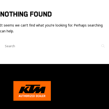
Ces cookies
sont nécessaire
pour le bon
NOTHING FOUND
fonctionnement
du site.
It seems we can’t find what you’re looking for. Perhaps searching
can help.
Statistiques
Utilisé pour
mesurer
l'audience
du site.
Expérience
Afin que notre
site web
fonctionne
aussi bien que
possible
pendant votre
visite. Si vous
refusez ces