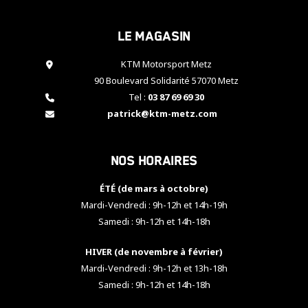
cookies,
certaines
Le magasin
fonctionnalités
disparaîtront
KTM Motorsport Metz
du site web.
90 Boulevard Solidarité 57070 Metz
Tel :
03 87 69 69 30
Marketing
patrick@ktm-metz.com
En partageant
vos centres
d'intérêt et
Nos horaires
votre
comportement
ÉTÉ (de mars à octobre)
lorsque vous
visitez notre
Mardi-Vendredi : 9h-12h et 14h-19h
site, vous
Samedi : 9h-12h et 14h-18h
augmentez les
chances de
HIVER (de novembre à février)
voir apparaître
Mardi-Vendredi : 9h-12h et 13h-18h
des contenus
et des offres
Samedi : 9h-12h et 14h-18h
personnalisés.