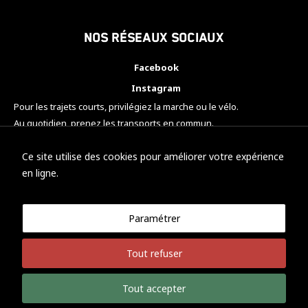
Nos réseaux sociaux
Facebook
Instagram
Pour les trajets courts, privilégiez la marche ou le vélo.
Au quotidien, prenez les transports en commun.
Pensez à covoiturer.
#SeDéplacerMoinsPolluer
Ce site utilise des cookies pour améliorer votre expérience
en ligne.
Paramétrer
© KTM Motorsport Metz
Tout refuser
Mentions légales
Politique de confidentialité
Tout accepter
Développement Nicolas Vaezi