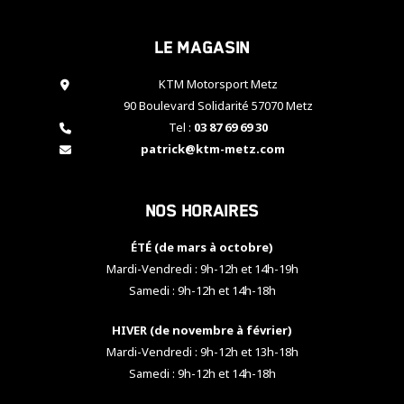
cookies,
certaines
Le magasin
fonctionnalités
disparaîtront
KTM Motorsport Metz
du site web.
90 Boulevard Solidarité 57070 Metz
Tel :
03 87 69 69 30
Marketing
patrick@ktm-metz.com
En partageant
vos centres
d'intérêt et
Nos horaires
votre
comportement
ÉTÉ (de mars à octobre)
lorsque vous
visitez notre
Mardi-Vendredi : 9h-12h et 14h-19h
site, vous
Samedi : 9h-12h et 14h-18h
augmentez les
chances de
HIVER (de novembre à février)
voir apparaître
Mardi-Vendredi : 9h-12h et 13h-18h
des contenus
et des offres
Samedi : 9h-12h et 14h-18h
personnalisés.