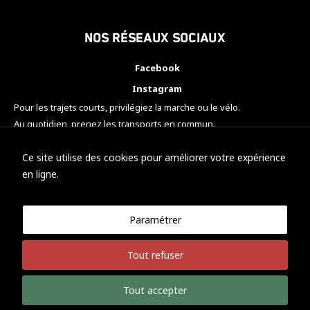
Nos réseaux sociaux
Facebook
Instagram
Pour les trajets courts, privilégiez la marche ou le vélo.
Au quotidien, prenez les transports en commun.
Pensez à covoiturer.
#SeDéplacerMoinsPolluer
Ce site utilise des cookies pour améliorer votre expérience
en ligne.
Paramétrer
© KTM Motorsport Metz
Tout refuser
Mentions légales
Politique de confidentialité
Tout accepter
Développement Nicolas Vaezi