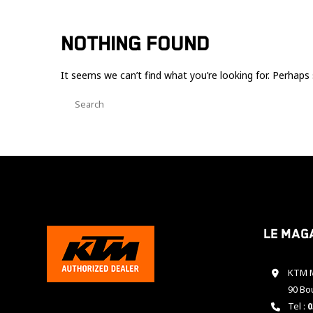
NOTHING FOUND
It seems we can’t find what you’re looking for. Perhaps 
Le mag
KTM M
90 Bo
Tel :
0