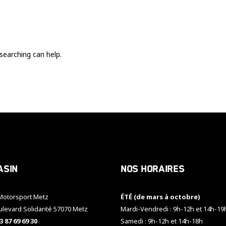
Ces cookies
sont nécessaire
pour le bon
fonctionnement
du site.
searching can help.
Statistiques
Utilisé pour
mesurer
l'audience
du site.
Expérience
Afin que notre
asin
Nos horaires
site web
fonctionne
aussi bien que
otorsport Metz
ÉTÉ (de mars à octobre)
possible
pendant votre
ulevard Solidarité 57070 Metz
Mardi-Vendredi : 9h-12h et 14h-19
visite. Si vous
3 87 69 69 30
Samedi : 9h-12h et 14h-18h
refusez ces