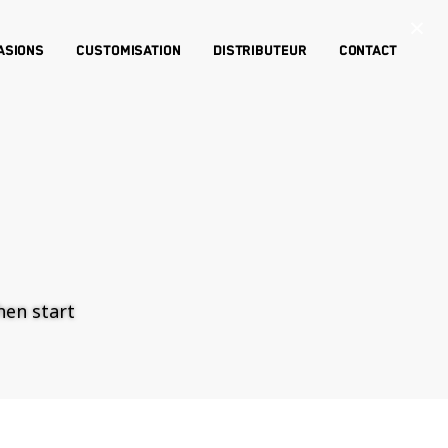
×
asions
Customisation
Distributeur
Contact
then start