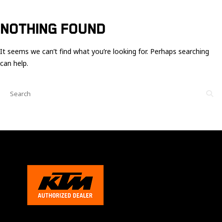
Ces cookies
sont nécessaire
pour le bon
NOTHING FOUND
fonctionnement
du site.
It seems we can’t find what you’re looking for. Perhaps searching
can help.
Statistiques
Utilisé pour
mesurer
l'audience
du site.
Expérience
Afin que notre
site web
fonctionne
aussi bien que
possible
pendant votre
visite. Si vous
refusez ces