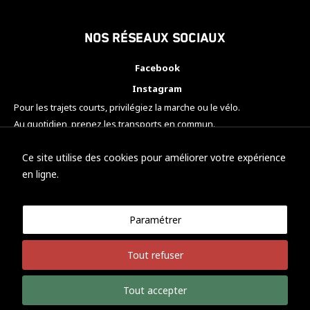
Nos réseaux sociaux
Facebook
Instagram
Pour les trajets courts, privilégiez la marche ou le vélo.
Au quotidien, prenez les transports en commun.
Pensez à covoiturer.
#SeDéplacerMoinsPolluer
Ce site utilise des cookies pour améliorer votre expérience
en ligne.
Paramétrer
© KTM Motorsport Metz
Tout refuser
Mentions légales
Politique de confidentialité
Tout accepter
Développement Nicolas Vaezi