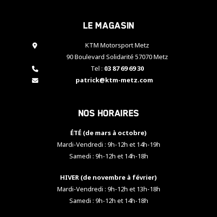
cookies,
certaines
Le magasin
fonctionnalités
disparaîtront
KTM Motorsport Metz
du site web.
90 Boulevard Solidarité 57070 Metz
Tel :
03 87 69 69 30
Marketing
patrick@ktm-metz.com
En partageant
vos centres
d'intérêt et
Nos horaires
votre
comportement
ÉTÉ (de mars à octobre)
lorsque vous
visitez notre
Mardi-Vendredi : 9h-12h et 14h-19h
site, vous
Samedi : 9h-12h et 14h-18h
augmentez les
chances de
HIVER (de novembre à février)
voir apparaître
Mardi-Vendredi : 9h-12h et 13h-18h
des contenus
et des offres
Samedi : 9h-12h et 14h-18h
personnalisés.