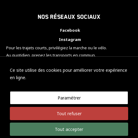
Nos réseaux sociaux
Facebook
Instagram
Pour les trajets courts, privilégiez la marche ou le vélo.
Au quotidien, prenez les transports en commun.
Pensez à covoiturer.
#SeDéplacerMoinsPolluer
Ce site utilise des cookies pour améliorer votre expérience
en ligne.
Paramétrer
© KTM Motorsport Metz
Tout refuser
Mentions légales
Politique de confidentialité
Tout accepter
Développement Nicolas Vaezi