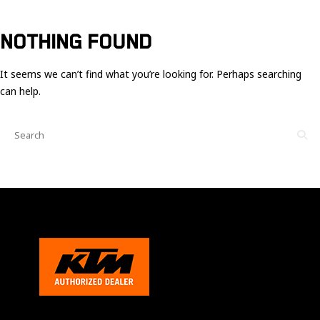
Ces cookies
sont nécessaire
pour le bon
NOTHING FOUND
fonctionnement
du site.
It seems we can’t find what you’re looking for. Perhaps searching
can help.
Statistiques
Utilisé pour
mesurer
l'audience
du site.
Expérience
Afin que notre
site web
fonctionne
aussi bien que
possible
pendant votre
visite. Si vous
refusez ces