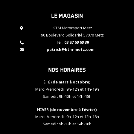
cookies,
certaines
Le magasin
fonctionnalités
disparaîtront
KTM Motorsport Metz
du site web.
90 Boulevard Solidarité 57070 Metz
Tel :
03 87 69 69 30
Marketing
patrick@ktm-metz.com
En partageant
vos centres
d'intérêt et
Nos horaires
votre
comportement
ÉTÉ (de mars à octobre)
lorsque vous
visitez notre
Mardi-Vendredi : 9h-12h et 14h-19h
site, vous
Samedi : 9h-12h et 14h-18h
augmentez les
chances de
HIVER (de novembre à février)
voir apparaître
Mardi-Vendredi : 9h-12h et 13h-18h
des contenus
et des offres
Samedi : 9h-12h et 14h-18h
personnalisés.