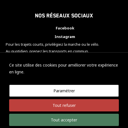
Nos réseaux sociaux
Facebook
Instagram
Pour les trajets courts, privilégiez la marche ou le vélo.
Au quotidien, prenez les transports en commun.
Pensez à covoiturer.
#SeDéplacerMoinsPolluer
Ce site utilise des cookies pour améliorer votre expérience
en ligne.
Paramétrer
© KTM Motorsport Metz
Tout refuser
Mentions légales
Politique de confidentialité
Tout accepter
Développement Nicolas Vaezi