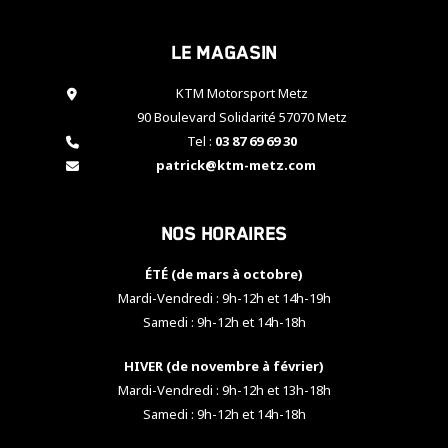
cookies,
certaines
Le magasin
fonctionnalités
disparaîtront
KTM Motorsport Metz
du site web.
90 Boulevard Solidarité 57070 Metz
Tel :
03 87 69 69 30
Marketing
patrick@ktm-metz.com
En partageant
vos centres
d'intérêt et
Nos horaires
votre
comportement
ÉTÉ (de mars à octobre)
lorsque vous
visitez notre
Mardi-Vendredi : 9h-12h et 14h-19h
site, vous
Samedi : 9h-12h et 14h-18h
augmentez les
chances de
HIVER (de novembre à février)
voir apparaître
Mardi-Vendredi : 9h-12h et 13h-18h
des contenus
et des offres
Samedi : 9h-12h et 14h-18h
personnalisés.