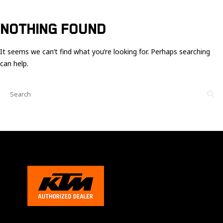
Ces cookies
sont nécessaire
pour le bon
NOTHING FOUND
fonctionnement
du site.
It seems we can’t find what you’re looking for. Perhaps searching
can help.
Statistiques
Utilisé pour
mesurer
l'audience
du site.
Expérience
Afin que notre
site web
fonctionne
aussi bien que
possible
pendant votre
visite. Si vous
refusez ces