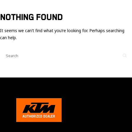
Ces cookies
sont nécessaire
pour le bon
NOTHING FOUND
fonctionnement
du site.
It seems we can’t find what you’re looking for. Perhaps searching
can help.
Statistiques
Utilisé pour
mesurer
l'audience
du site.
Expérience
Afin que notre
site web
fonctionne
aussi bien que
possible
pendant votre
visite. Si vous
refusez ces