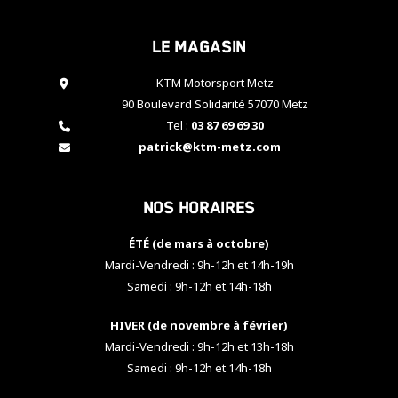
cookies,
certaines
Le magasin
fonctionnalités
disparaîtront
KTM Motorsport Metz
du site web.
90 Boulevard Solidarité 57070 Metz
Tel :
03 87 69 69 30
Marketing
patrick@ktm-metz.com
En partageant
vos centres
d'intérêt et
Nos horaires
votre
comportement
ÉTÉ (de mars à octobre)
lorsque vous
visitez notre
Mardi-Vendredi : 9h-12h et 14h-19h
site, vous
Samedi : 9h-12h et 14h-18h
augmentez les
chances de
HIVER (de novembre à février)
voir apparaître
Mardi-Vendredi : 9h-12h et 13h-18h
des contenus
et des offres
Samedi : 9h-12h et 14h-18h
personnalisés.