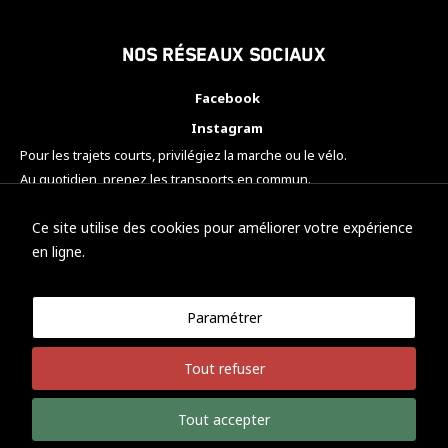
Nos réseaux sociaux
Facebook
Instagram
Pour les trajets courts, privilégiez la marche ou le vélo.
Au quotidien, prenez les transports en commun.
Pensez à covoiturer.
#SeDéplacerMoinsPolluer
Ce site utilise des cookies pour améliorer votre expérience
en ligne.
Paramétrer
© KTM Motorsport Metz
Tout refuser
Mentions légales
Politique de confidentialité
Tout accepter
Développement Nicolas Vaezi