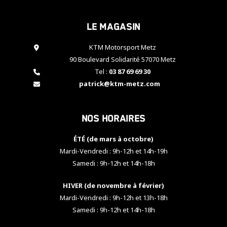
cookies,
certaines
Le magasin
fonctionnalités
disparaîtront
KTM Motorsport Metz
du site web.
90 Boulevard Solidarité 57070 Metz
Tel :
03 87 69 69 30
Marketing
patrick@ktm-metz.com
En partageant
vos centres
d'intérêt et
Nos horaires
votre
comportement
ÉTÉ (de mars à octobre)
lorsque vous
visitez notre
Mardi-Vendredi : 9h-12h et 14h-19h
site, vous
Samedi : 9h-12h et 14h-18h
augmentez les
chances de
HIVER (de novembre à février)
voir apparaître
Mardi-Vendredi : 9h-12h et 13h-18h
des contenus
et des offres
Samedi : 9h-12h et 14h-18h
personnalisés.