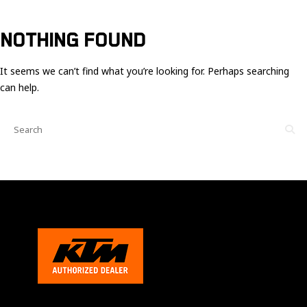
Ces cookies
sont nécessaire
pour le bon
NOTHING FOUND
fonctionnement
du site.
It seems we can’t find what you’re looking for. Perhaps searching
can help.
Statistiques
Utilisé pour
mesurer
l'audience
du site.
Expérience
Afin que notre
site web
fonctionne
aussi bien que
possible
pendant votre
visite. Si vous
refusez ces