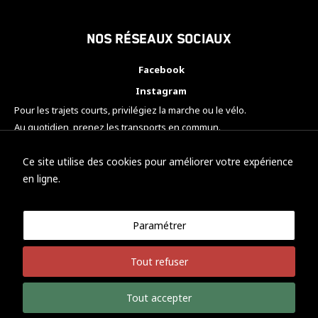
Nos réseaux sociaux
Facebook
Instagram
Pour les trajets courts, privilégiez la marche ou le vélo.
Au quotidien, prenez les transports en commun.
Pensez à covoiturer.
#SeDéplacerMoinsPolluer
Ce site utilise des cookies pour améliorer votre expérience
en ligne.
Paramétrer
© KTM Motorsport Metz
Tout refuser
Mentions légales
Politique de confidentialité
Tout accepter
Développement Nicolas Vaezi