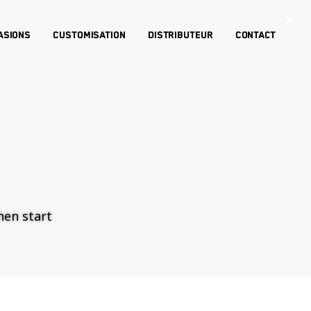
×
asions
Customisation
Distributeur
Contact
then start