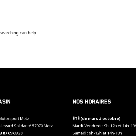
Ces cookies
sont nécessaire
pour le bon
fonctionnement
du site.
searching can help.
Statistiques
Utilisé pour
mesurer
l'audience
du site.
Expérience
Afin que notre
asin
Nos horaires
site web
fonctionne
aussi bien que
otorsport Metz
ÉTÉ (de mars à octobre)
possible
pendant votre
ulevard Solidarité 57070 Metz
Mardi-Vendredi : 9h-12h et 14h-19
visite. Si vous
3 87 69 69 30
Samedi : 9h-12h et 14h-18h
refusez ces