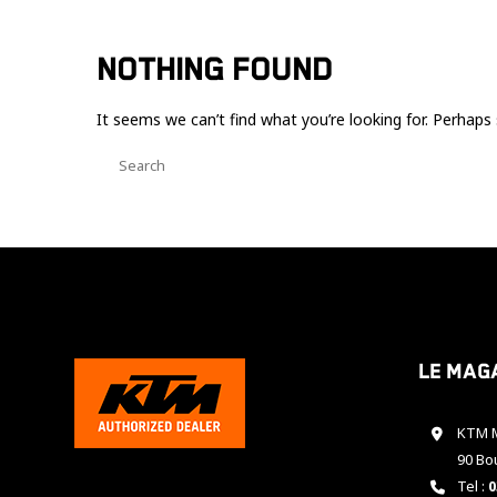
NOTHING FOUND
It seems we can’t find what you’re looking for. Perhaps 
Le mag
KTM M
90 Bo
Tel :
0